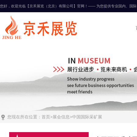
您好，欢迎光临【京禾展览（北京）有限公司】官网！—— 为您提供专业国内、国际

您现在所在位置：
首页
>
展会信息
>
中国国际采矿展