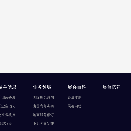
展会信息
业务领域
展会百科
展台搭建
矿山装备展
国际展览咨询
参展攻略
工业自动化
出国商务考察
展会问答
北京煤机展
地面服务预订
智能制造
申办各国签证