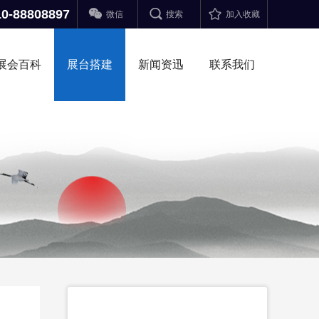



10-88808897
微信
搜索
加入收藏
展会百科
展台搭建
新闻资迅
联系我们