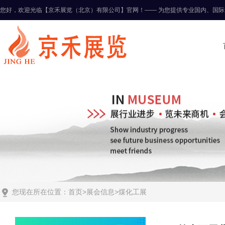
您好，欢迎光临【京禾展览（北京）有限公司】官网！—— 为您提供专业国内、国际

您现在所在位置：
首页
>
展会信息
>
煤化工展