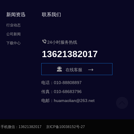
新闻资迅
联系我们
行业动态
公司新闻

24小时服务热线
下载中心
13621382017


在线客服
电话：010-88808897
传真：010-68683796
电邮：huamaolian@263.net
97 手机微信：13621382017
京ICP备10038152号-27