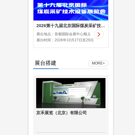
2026第十九届北京国际煤炭采矿技术及设备展览会
展出地点：首都国际会展中心顺义

展出时间：2026年10月27日至29日
展台搭建
MORE+
京禾展览（北京）有限公司