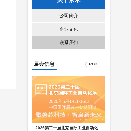
关于京禾
公司简介
企业文化
联系我们
展会信息
MORE+
2026第二十届北京国际工业自动化展览会