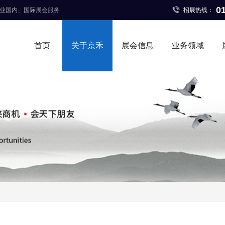

0
专业国内、国际展会服务
招展热线：
首页
关于京禾
展会信息
业务领域